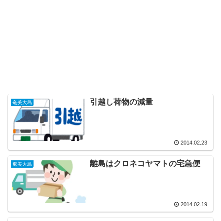
引越し荷物の減量
奄美大島
2014.02.23
離島はクロネコヤマトの宅急便
奄美大島
2014.02.19