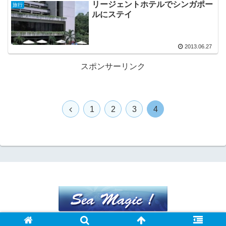
リージェントホテルでシンガポー
旅行
ルにステイ
2013.06.27
スポンサーリンク
前
1
2
3
4
へ
© 2015 Sea Magic !.