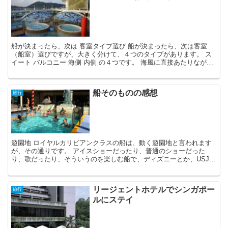
船が決まったら、次は 客室タイプ選び 船が決まったら、次は客室
（船室）選びですが、大きく分けて、４つのタイプがあります。 ス
イート バルコニー 海側 内側 の４つです。 海風に直接あたりなが
ら、ベランダから朝食とかやってみたかったので、バル...
船そのものの感想
旅行
遊園地 ロイヤルカリビアンクラスの船は、動く遊園地と言われます
が、その通りです。 アイスショーだったり、普通のショーだった
り、歌だったり、そういうのを楽しむ船で、ディズニーとか、USJが
好きなら楽しめると思います。 ディズニークルーズではな...
リージェントホテルでシンガポー
旅行
ルにステイ