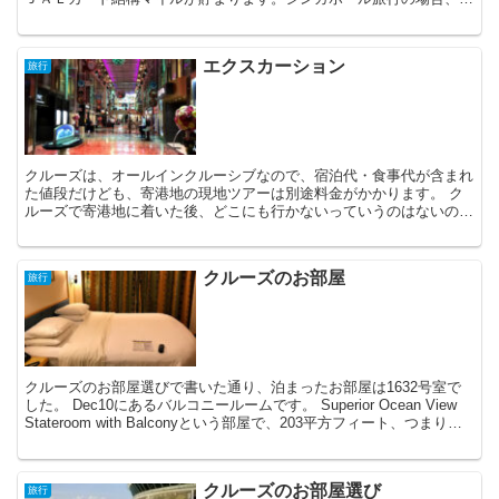
「東南アジア」カテゴリーで、エコノミーの場合、最低12...
エクスカーション
旅行
クルーズは、オールインクルーシブなので、宿泊代・食事代が含まれ
た値段だけども、寄港地の現地ツアーは別途料金がかかります。 ク
ルーズで寄港地に着いた後、どこにも行かないっていうのはないの
で、基本的に現地ツアーに申し込むわけですが、クルーズの現...
クルーズのお部屋
旅行
クルーズのお部屋選びで書いた通り、泊まったお部屋は1632号室で
した。 Dec10にあるバルコニールームです。 Superior Ocean View
Stateroom with Balconyという部屋で、203平方フィート、つまり
18...
クルーズのお部屋選び
旅行