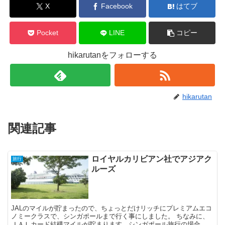
X
Facebook
はてブ
Pocket
LINE
コピー
hikarutanをフォローする
hikarutan
関連記事
ロイヤルカリビアン社でアジアク
旅行
ルーズ
JALのマイルが貯まったので、ちょっとだけリッチにプレミアムエコ
ノミークラスで、シンガポールまで行く事にしました。 ちなみに、
ＪＡＬカード結構マイルが貯まります。シンガポール旅行の場合、